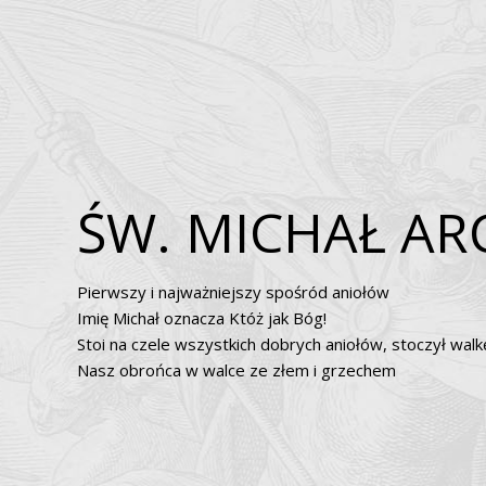
Ś
W
.
M
I
C
H
A
Ł
A
R
P
i
e
r
w
s
z
y
i
n
a
j
w
a
ż
n
i
e
j
s
z
y
s
p
o
ś
r
ó
d
a
n
i
o
ł
ó
w
I
m
i
ę
M
i
c
h
a
ł
o
z
n
a
c
z
a
K
t
ó
ż
j
a
k
B
ó
g
!
S
t
o
i
n
a
c
z
e
l
e
w
s
z
y
s
t
k
i
c
h
d
o
b
r
y
c
h
a
n
i
o
ł
ó
w
,
s
t
o
c
z
y
ł
w
a
l
k
N
a
s
z
o
b
r
o
ń
c
a
w
w
a
l
c
e
z
e
z
ł
e
m
i
g
r
z
e
c
h
e
m