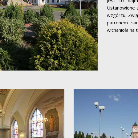
Jest to najm
Ustanowione z
wzgórzu. Zwią
patronem san
Archanioła na 