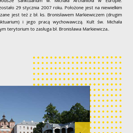
łodsze sanktuarium w. Michała Archanioła w Europie.
ostało 29 stycznia 2007 roku. Położone jest na niewielkim
zane jest też z bł. ks. Bronisławem Markiewiczem (drugim
ktuarium) i jego pracą wychowawczą. Kult św. Michała
tym terytorium to zasługa bł. Bronisława Markiewicza..