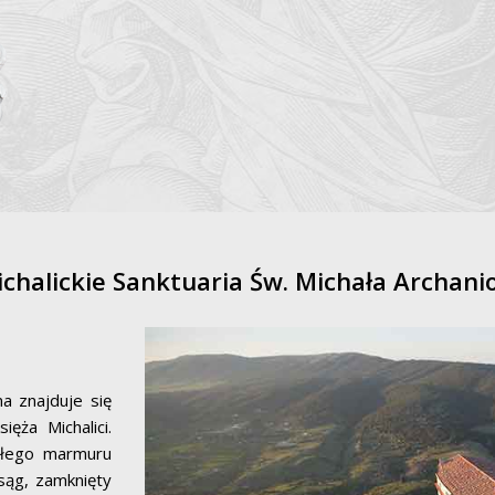
chalickie Sanktuaria Św. Michała Archani
a znajduje się
ęża Michalici.
ałego marmuru
sąg, zamknięty