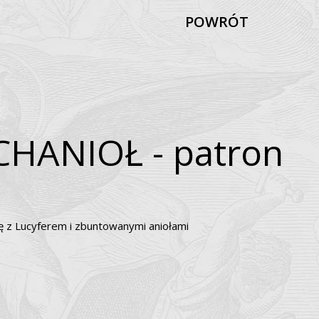
POWRÓT
C
H
A
N
I
O
Ł
-
p
a
t
r
o
n
ę
z
L
u
c
y
f
e
r
e
m
i
z
b
u
n
t
o
w
a
n
y
m
i
a
n
i
o
ł
a
m
i