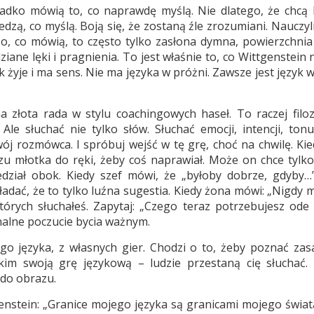
rzadko mówią to, co naprawdę myślą. Nie dlatego, że chcą 
dzą, co myślą. Boją się, że zostaną źle zrozumiani. Nauczyli
, co mówią, to często tylko zasłona dymna, powierzchnia 
ane lęki i pragnienia. To jest właśnie to, co Wittgenstein
 żyje i ma sens. Nie ma języka w próżni. Zawsze jest język 
na złota rada w stylu coachingowych haseł. To raczej filoz
 Ale słuchać nie tylko słów. Słuchać emocji, intencji, ton
j rozmówca. I spróbuj wejść w tę grę, choć na chwilę. Kie
zu młotka do ręki, żeby coś naprawiał. Może on chce tylko
ział obok. Kiedy szef mówi, że „byłoby dobrze, gdyby…”
kładać, że to tylko luźna sugestia. Kiedy żona mówi: „Nigdy 
 których słuchałeś. Zapytaj: „Czego teraz potrzebujesz ode 
nalne poczucie bycia ważnym.
go języka, z własnych gier. Chodzi o to, żeby poznać zas
stkim swoją grę językową – ludzie przestaną cię słuchać.
 do obrazu.
ttgenstein: „Granice mojego języka są granicami mojego świat