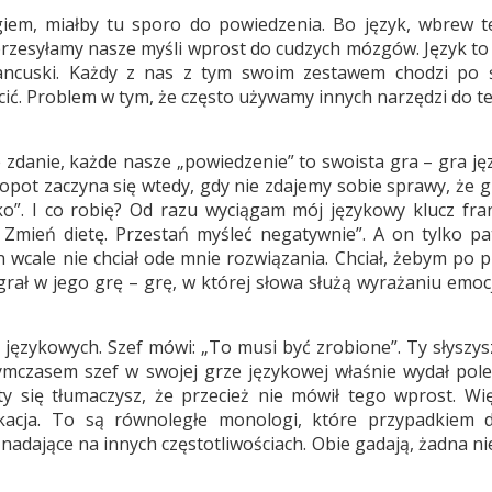
giem, miałby tu sporo do powiedzenia. Bo język, wbrew 
przesyłamy nasze myśli wprost do cudzych mózgów. Język to
francuski. Każdy z nas z tym swoim zestawem chodzi po ś
ęcić. Problem w tym, że często używamy innych narzędzi do t
zdanie, każde nasze „powiedzenie” to swoista gra – gra ję
Kłopot zaczyna się wtedy, gdy nie zdajemy sobie sprawy, że
ko”. I co robię? Od razu wyciągam mój językowy klucz fran
Zmień dietę. Przestań myśleć negatywnie”. A on tylko pa
wcale nie chciał ode mnie rozwiązania. Chciał, żebym po p
rał w jego grę – grę, w której słowa służą wyrażaniu emocj
 językowych. Szef mówi: „To musi być zrobione”. Ty słyszysz
ymczasem szef w swojej grze językowej właśnie wydał polec
ty się tłumaczysz, że przecież nie mówił tego wprost. Wi
acja. To są równoległe monologi, które przypadkiem d
 nadające na innych częstotliwościach. Obie gadają, żadna ni