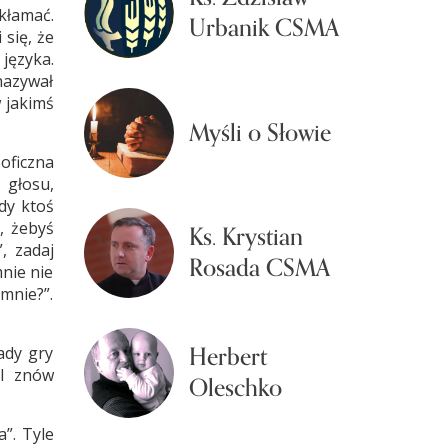
kłamać.
Urbanik CSMA
 się, że
języka.
 nazywał
w jakimś
Myśli o Słowie
oficzna
u głosu,
dy ktoś
, żebyś
Ks. Krystian
, zadaj
Rosada CSMA
mnie nie
mnie?”.
Herbert
ady gry
 I znów
Oleschko
a”. Tyle