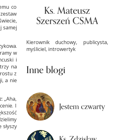
Ks. Mateusz
temu co
 zestaw
Szerszeń CSMA
wiecie,
ej samej
Kierownik duchowy, publicysta,
zykowa.
myśliciel, introwertyk
 gramy w
cuski i
Inne blogi
trzy na
rostu z
i, a nie
: „Aha,
Jestem czwarty
enie. I
ększość
zielimy
e słyszy
Ks. Zdzisław