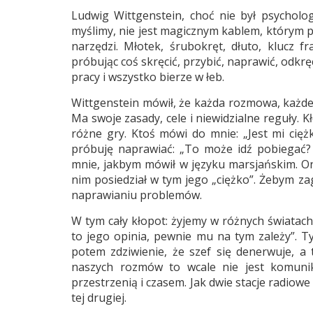
Ludwig Wittgenstein, choć nie był psycholo
myślimy, nie jest magicznym kablem, którym 
narzędzi. Młotek, śrubokręt, dłuto, klucz 
próbując coś skręcić, przybić, naprawić, odkr
pracy i wszystko bierze w łeb.
Wittgenstein mówił, że każda rozmowa, każde 
Ma swoje zasady, cele i niewidzialne reguły. 
różne gry. Ktoś mówi do mnie: „Jest mi cięż
próbuję naprawiać: „To może idź pobiegać? 
mnie, jakbym mówił w języku marsjańskim. On 
nim posiedział w tym jego „ciężko”. Żebym zag
naprawianiu problemów.
W tym cały kłopot: żyjemy w różnych światach
to jego opinia, pewnie mu na tym zależy”. T
potem zdziwienie, że szef się denerwuje, a 
naszych rozmów to wcale nie jest komunik
przestrzenią i czasem. Jak dwie stacje radiowe
tej drugiej.