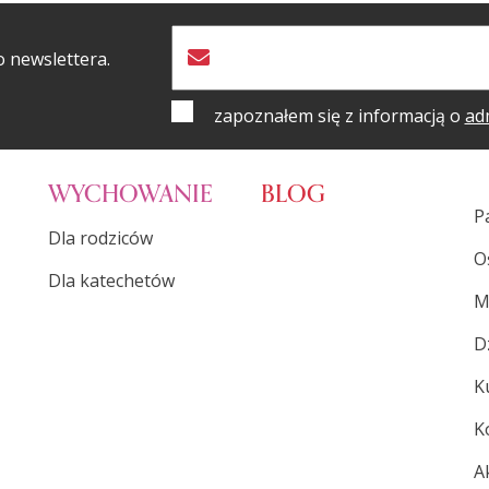
o newslettera.
zapoznałem się z informacją o
ad
WYCHOWANIE
BLOG
P
Dla rodziców
O
Dla katechetów
M
D
K
K
A