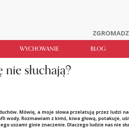
ZGROMADZ
WYCHOWANIE
BLOG
 nie słuchają?
uchów. Mówię, a moje słowa przelatują przez ludzi na
tafli wody. Rozmawiam z kimś, kiwa głową, potakuje, u
 jego uszami ginie znaczenie. Dlaczego ludzie nas nie sł