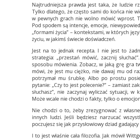
Najtrudniejsza prawda jest taka, że ludzie 
Tylko dlatego, że często sami do końca nie wie
w pewnych grach nie wolno mówić wprost. To
Pod spodem są intencje, emocje, niewypowiedzi
„formami życia” – kontekstami, w których język
życiu, w jakimś świecie doświadczeń.
Jest na to jednak recepta. I nie jest to żad
strategia: „przestań mówić, zacznij słuchać”.
sposobu mówienia. Zobacz, w jaką grę gra twó
mówi, że jest mu ciężko, nie dawaj mu od ra
potrzymał mu śrubkę. Albo po prostu posied
pytanie: „Czy to jest polecenie?” – zamiast za
słuchasz”, nie zaczynaj wyliczać sytuacji, w
Może wcale nie chodzi o fakty, tylko o emocjo
Nie chodzi o to, żeby zrezygnować z własne
innych ludzi. Jeśli będziesz narzucać wszy
poczujesz się jak przysłowiowy dziad gadający
I to jest właśnie cała filozofia. Jak mówił Wi