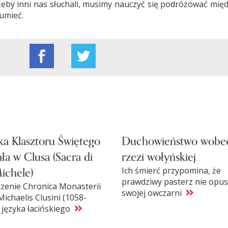
 żeby inni nas słuchali, musimy nauczyć się podróżować mię
umieć.
ka Klasztoru Świętego
Duchowieństwo wobe
ła w Clusa (Sacra di
rzezi wołyńskiej
ichele)
Ich śmierć przypomina, że
prawdziwy pasterz nie opus
zenie Chronica Monasterii
swojej owczarni
Michaelis Clusini (1058-
z języka łacińskiego