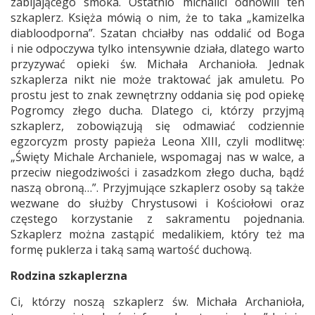
zabijającego smoka. Ostatnio michalici odnowili ten
szkaplerz. Księża mówią o nim, że to taka „kamizelka
diabloodporna”. Szatan chciałby nas oddalić od Boga
i nie odpoczywa tylko intensywnie działa, dlatego warto
przyzywać opieki św. Michała Archanioła. Jednak
szkaplerza nikt nie może traktować jak amuletu. Po
prostu jest to znak zewnętrzny oddania się pod opiekę
Pogromcy złego ducha. Dlatego ci, którzy przyjmą
szkaplerz, zobowiązują się odmawiać codziennie
egzorcyzm prosty papieża Leona XIII, czyli modlitwę:
„Święty Michale Archaniele, wspomagaj nas w walce, a
przeciw niegodziwości i zasadzkom złego ducha, bądź
naszą obroną…”. Przyjmujące szkaplerz osoby są także
wezwane do służby Chrystusowi i Kościołowi oraz
częstego korzystanie z sakramentu pojednania.
Szkaplerz można zastąpić medalikiem, który też ma
formę puklerza i taką samą wartość duchową.
Rodzina szkaplerzna
Ci, którzy noszą szkaplerz św. Michała Archanioła,