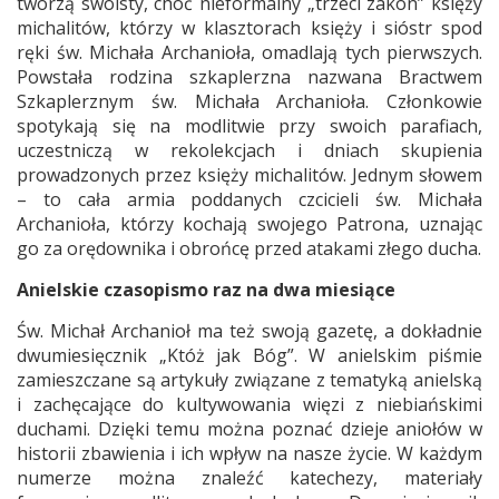
tworzą swoisty, choć nieformalny „trzeci zakon” księży
michalitów, którzy w klasztorach księży i sióstr spod
ręki św. Michała Archanioła, omadlają tych pierwszych.
Powstała rodzina szkaplerzna nazwana Bractwem
Szkaplerznym św. Michała Archanioła. Członkowie
spotykają się na modlitwie przy swoich parafiach,
uczestniczą w rekolekcjach i dniach skupienia
prowadzonych przez księży michalitów. Jednym słowem
– to cała armia poddanych czcicieli św. Michała
Archanioła, którzy kochają swojego Patrona, uznając
go za orędownika i obrońcę przed atakami złego ducha.
Anielskie czasopismo raz na dwa miesiące
Św. Michał Archanioł ma też swoją gazetę, a dokładnie
dwumiesięcznik „Któż jak Bóg”. W anielskim piśmie
zamieszczane są artykuły związane z tematyką anielską
i zachęcające do kultywowania więzi z niebiańskimi
duchami. Dzięki temu można poznać dzieje aniołów w
historii zbawienia i ich wpływ na nasze życie. W każdym
numerze można znaleźć katechezy, materiały