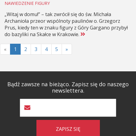
NAWIEDZENIE FIGURY
„Witaj w domu!” – tak zwrócił się do św. Michała
Archanioła przeor wspólnoty paulinów o. Grzegorz
Prus, kiedy ten w znaku figury z Góry Gargano przybył
do bazyliki na Skałce w Krakowie.
«
1
2
3
4
5
»
Bądź zawsze na bieżąco. Zapisz się do naszego
newslettera.
ZAPISZ SIĘ