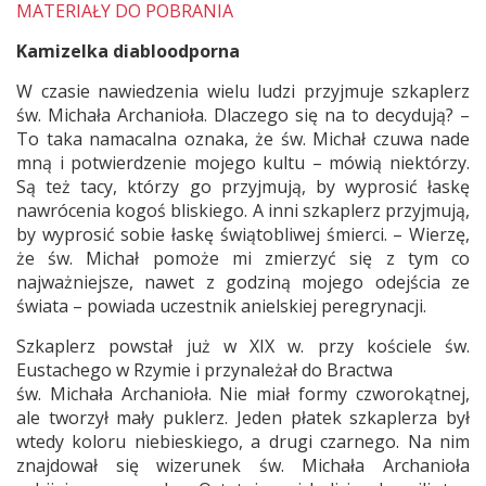
MATERIAŁY DO POBRANIA
Kamizelka diabloodporna
W czasie nawiedzenia wielu ludzi przyjmuje szkaplerz
św. Michała Archanioła. Dlaczego się na to decydują? –
To taka namacalna oznaka, że św. Michał czuwa nade
mną i potwierdzenie mojego kultu – mówią niektórzy.
Są też tacy, którzy go przyjmują, by wyprosić łaskę
nawrócenia kogoś bliskiego. A inni szkaplerz przyjmują,
by wyprosić sobie łaskę świątobliwej śmierci. – Wierzę,
że św. Michał pomoże mi zmierzyć się z tym co
najważniejsze, nawet z godziną mojego odejścia ze
świata – powiada uczestnik anielskiej peregrynacji.
Szkaplerz powstał już w XIX w. przy kościele św.
Eustachego w Rzymie i przynależał do Bractwa
św. Michała Archanioła. Nie miał formy czworokątnej,
ale tworzył mały puklerz. Jeden płatek szkaplerza był
wtedy koloru niebieskiego, a drugi czarnego. Na nim
znajdował się wizerunek św. Michała Archanioła