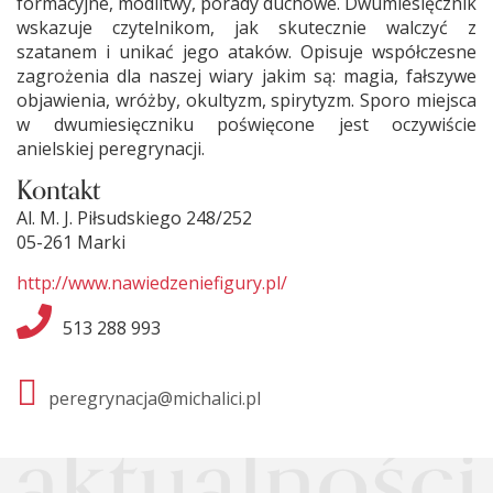
formacyjne, modlitwy, porady duchowe. Dwumiesięcznik
wskazuje czytelnikom, jak skutecznie walczyć z
szatanem i unikać jego ataków. Opisuje współczesne
zagrożenia dla naszej wiary jakim są: magia, fałszywe
objawienia, wróżby, okultyzm, spirytyzm. Sporo miejsca
w dwumiesięczniku poświęcone jest oczywiście
anielskiej peregrynacji.
Kontakt
Al. M. J. Piłsudskiego 248/252
05-261 Marki
http://www.nawiedzeniefigury.pl/
513 288 993
peregrynacja@michalici.pl